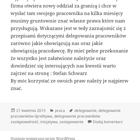
firma otwiera nowy oddział za granicą i chce w
wysłać tam swojego pracownika na kilka miesięcy
musimy gruntownie znać własne prawa które nam
przysługują. Wskazane jest w tedy zaznajomić się z
przepisami dotyczącymi delegowania pracowników
zarówno jakie obowiązują nas oraz jakie
obowiązują pracodawcę. By mieć pełne przekonanie
że wszystko jest załatwione należycie oraz
dowiedzieć się intersujących nas kwestii warto
zajrzeć na stronę : Stefan Schwarz
By móc korzystać ze swoich praw należy je najpierw
znać.
Data
Kategorie
Tagi
21 kwietnia 2015
praca
delegowanie
,
delegowanie
publikacji
pracowników dyrektywa
,
delegowanie pracowników
do Delega
zastępowalność
,
inicjatywa
,
zastępowanie
Dodaj komentarz
Dumnie wspierane przez WordPress