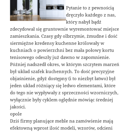
Pytanie to z pewnością
dręczyło każdego z nas,
który nabył bądź
zdecydował się gruntownie wyremontować miejsce
zamieszkania. Czasy gdy olbrzymie, żmudne i dość
siermiężne kredensy kuchenne królowały w
kuchniach o powierzchni bez mała połowy kortu
tenisowego odeszły już dawno w zapomnienie.
Później nadszedł okres, w którym szczytem marzeń
był układ szafek kuchennych. To dość precyzyjne
objaśnienie, gdyż dostępny (i to niezbyt łatwo) był
jeden układ różniący się ledwo elementami, które
do tego nie wypływały z sprzeczności wzorniczych,
wyłącznie były cyklem oględnie mówiąc średniej
jakości.
opole
Dziś firmy planujące meble na zamówienie mają
efektowną wprost ilość modeli, wzorów, odcieni