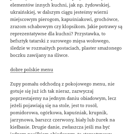
elementów innych kuchni, jak np. żydowskiej,
ukraińskiej, w dalszym ciągu jesteśmy wierni
miejscowym pierogom, kapuśniakowi, grochówce,
zrazom schabowym czy klopsikom. Jakie potrawy są
reprezentatywne dla kuchni? Przystawka, to
befsztyk tatarski z surowego mięsa wołowego,
śledzie w rozmaitych postaciach, plaster smażonego
boczku zawijany na śliwce.
dobre polskie menu
Zupy pomału odchodzą z pokojowego menu, nie
gotuje się już ich tak nieraz, zazwyczaj
poprzestajemy na jednym daniu obiadowym, lecz
jeżeli pojawiają się na stole, jest to rosół,
pomidorowa, ogórkowa, kapuśniak, krupnik,
jarzynowa, barszcz czerwony, biały lub żurek na
kiełbasie. Drugie danie, zwłaszcza jeśli ma być
jednym posiłkiem obiadowym, to stereotypowy