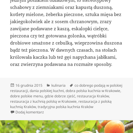
schabowy z ziemniakami oraz kapustą duszoną,
kotlety mielone, żeberka pieczone, sztuka mięsa bez
jakiegokolwiek ale z sosem chrzanowym, zrazy
zawijane podawane z kaszą, eskalopki cielęce,
pieczona czy też gotowana golonka, wątróbki
drobiowe smażone z cebulką, wieprzowina duszona
bądź też pieczona. W dawnych czasach, na stołach
królowała kaczka lub też gęś napychana jabłkami,
oraz zwierzyna podawana na rozmaite sposoby.
Data
Kategorie
Tagi
16 grudnia 2015
kulinaria
co dobrego podają w polskiej
publikacji
restauracji
,
dania polskiej kuchni
,
dobra polska kuchnia w Krakowie
,
dobre polskie menu
,
gdzie dobrze zjeść
,
restauracja Kraków
,
restauracja z kuchnią polską w Krakowie
,
restauracja z polską
kuchnią Kraków
,
tradycyjna polska kuchnia Kraków
do Czego wyczekiwać po polskich restauracjach?
Dodaj komentarz