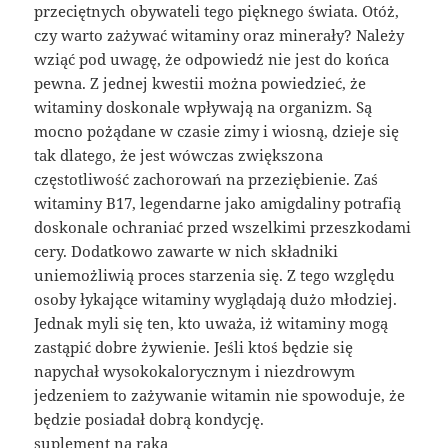
przeciętnych obywateli tego pięknego świata. Otóż,
czy warto zażywać witaminy oraz minerały? Należy
wziąć pod uwagę, że odpowiedź nie jest do końca
pewna. Z jednej kwestii można powiedzieć, że
witaminy doskonale wpływają na organizm. Są
mocno pożądane w czasie zimy i wiosną, dzieje się
tak dlatego, że jest wówczas zwiększona
częstotliwość zachorowań na przeziębienie. Zaś
witaminy B17, legendarne jako amigdaliny potrafią
doskonale ochraniać przed wszelkimi przeszkodami
cery. Dodatkowo zawarte w nich składniki
uniemożliwią proces starzenia się. Z tego względu
osoby łykające witaminy wyglądają dużo młodziej.
Jednak myli się ten, kto uważa, iż witaminy mogą
zastąpić dobre żywienie. Jeśli ktoś będzie się
napychał wysokokalorycznym i niezdrowym
jedzeniem to zażywanie witamin nie spowoduje, że
będzie posiadał dobrą kondycję.
suplement na raka