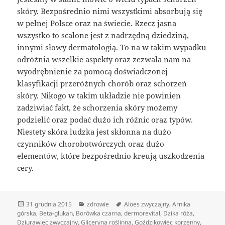
skóry. Bezpośrednio nimi wszystkimi absorbują się
w pełnej Polsce oraz na świecie. Rzecz jasna
wszystko to scalone jest z nadrzędną dziedziną,
innymi słowy dermatologią. To na w takim wypadku
odróżnia wszelkie aspekty oraz zezwala nam na
wyodrębnienie za pomocą doświadczonej
klasyfikacji przeróżnych chorób oraz schorzeń
skóry. Nikogo w takim układzie nie powinien
zadziwiać fakt, że schorzenia skóry możemy
podzielić oraz podać dużo ich różnic oraz typów.
Niestety skóra ludzka jest skłonna na dużo
czynników chorobotwórczych oraz dużo
elementów, które bezpośrednio kreują uszkodzenia
cery.
Data
Kategorie
Tagi
31 grudnia 2015
zdrowie
Aloes zwyczajny
,
Arnika
publikacji
górska
,
Beta-glukan
,
Borówka czarna
,
dermorevital
,
Dzika róża
,
Dziurawiec zwyczajny
,
Gliceryna roślinna
,
Goździkowiec korzenny
,