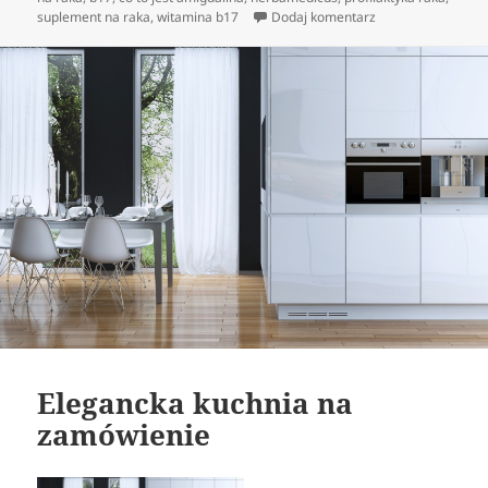
do Witamina B17 u
suplement na raka
,
witamina b17
Dodaj komentarz
Elegancka kuchnia na
zamówienie