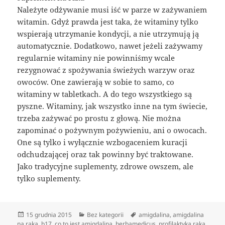
Należyte odżywanie musi iść w parze w zażywaniem
witamin. Gdyż prawda jest taka, że witaminy tylko
wspierają utrzymanie kondycji, a nie utrzymują ją
automatycznie. Dodatkowo, nawet jeżeli zażywamy
regularnie witaminy nie powinniśmy wcale
rezygnować z spożywania świeżych warzyw oraz
owoców. One zawierają w sobie to samo, co
witaminy w tabletkach. A do tego wszystkiego są
pyszne. Witaminy, jak wszystko inne na tym świecie,
trzeba zażywać po prostu z głową. Nie można
zapominać o pożywnym pożywieniu, ani o owocach.
One są tylko i wyłącznie wzbogaceniem kuracji
odchudzającej oraz tak powinny być traktowane.
Jako tradycyjne suplementy, zdrowe owszem, ale
tylko suplementy.
Data
Kategorie
Tagi
15 grudnia 2015
Bez kategorii
amigdalina
,
amigdalina
publikacji
na raka
,
b17
,
co to jest amigdalina
,
herbamedicus
,
profilaktyka raka
,