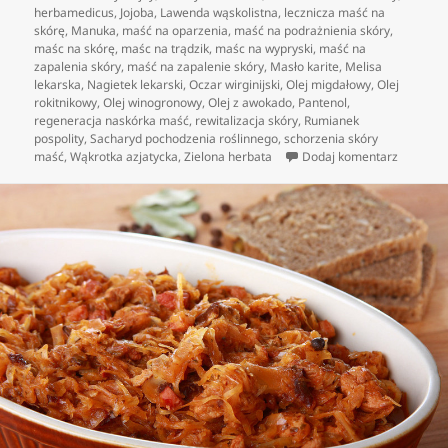
herbamedicus
,
Jojoba
,
Lawenda wąskolistna
,
lecznicza maść na
skórę
,
Manuka
,
maść na oparzenia
,
maść na podrażnienia skóry
,
maśc na skórę
,
maśc na trądzik
,
maśc na wypryski
,
maść na
zapalenia skóry
,
maść na zapalenie skóry
,
Masło karite
,
Melisa
lekarska
,
Nagietek lekarski
,
Oczar wirginijski
,
Olej migdałowy
,
Olej
rokitnikowy
,
Olej winogronowy
,
Olej z awokado
,
Pantenol
,
regeneracja naskórka maść
,
rewitalizacja skóry
,
Rumianek
pospolity
,
Sacharyd pochodzenia roślinnego
,
schorzenia skóry
do Zdrow
maść
,
Wąkrotka azjatycka
,
Zielona herbata
Dodaj komentarz