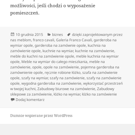
możliwości, jeśli chodzi o wyposażenie
pomieszczeń.
Data
Kategorie
Tagi
10 grudnia 2015
biznes
dzięki zaprojektowanym przez
publikacji
nas meblom
,
franco cavali
,
Galeria Franco Cavali
,
garderoba na
wymiar opole
,
garderoba na zamównie opole
,
kuchnia na
zamówienie opole
,
kuchnie na wymiar
,
kuchnie na zamówienie
,
meble do kuchni na zamówienie opole
,
meble kuchnia na wymiar
opole
,
Meble na wymiar do całego mieszkania
,
meble na
zamówienie
,
opole
,
opole na zamówienie
,
pojemna garderoba na
zamównienie opole
,
ręcznie robione łóżko
,
szafa na zamówienie
opole
,
szafy na wymiar
,
szafy na zamówienie
,
szafy na zamówienie
opole
,
wygodna garderoba na zamówienie
,
wykorzystać przestrzeń
w twojej kuchni
,
Zabudowy biurowe na zamówienie
,
Zabudowy
sklepowe za zamówienie
,
łóżko na wymiar
,
łóżko na zamówienie
do Elegancka kuchnia na zamówienie
Dodaj komentarz
Dumnie wspierane przez WordPress