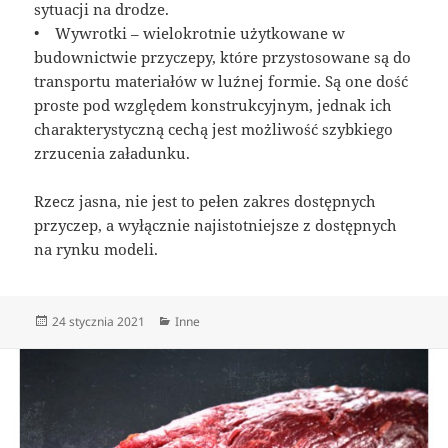
sytuacji na drodze.
• Wywrotki – wielokrotnie użytkowane w
budownictwie przyczepy, które przystosowane są do
transportu materiałów w luźnej formie. Są one dość
proste pod względem konstrukcyjnym, jednak ich
charakterystyczną cechą jest możliwość szybkiego
zrzucenia załadunku.
Rzecz jasna, nie jest to pełen zakres dostępnych
przyczep, a wyłącznie najistotniejsze z dostępnych
na rynku modeli.
Data
Kategorie
24 stycznia 2021
Inne
publikacji