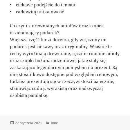
• ciekawe podejście do tematu,
• całkowitą unikatowość.
Co czyni z drewnianych aniołów oraz szopek
oszałamiający podarek?
Większa część ludzi docenia, gdy wręczony im
podarek jest ciekawy oraz oryginalny. Właśnie te
cechy wyróżniają drewniane, ręcznie robione anioły
oraz szopki bożonarodzeniowe, jakie stały się
zaskakująco legendarnym pomysłem na prezent. Są
one stosunkowo dostępne pod względem cenowym,
tudzież prezentują się w rzeczywistości bajecznie,
stanowiąc cudną, wyrazistą oraz nadzwyczaj
osobistą pamiątkę.
Data
Kategorie
22 stycznia 2021
Inne
publikacji